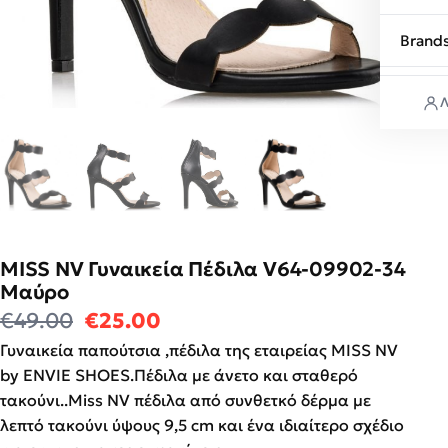
Brand
Λ
MISS NV Γυναικεία Πέδιλα V64-09902-34
Μαύρο
Original price was: €49.00.
Η τρέχουσα τιμή είναι: €25
€
49.00
€
25.00
Γυναικεία παπούτσια ,πέδιλα της εταιρείας MISS NV
by ENVIE SHOES.Πέδιλα με άνετο και σταθερό
τακούνι..Miss NV πέδιλα από συνθετκό δέρμα με
λεπτό τακούνι ύψους 9,5 cm και ένα ιδιαίτερο σχέδιο