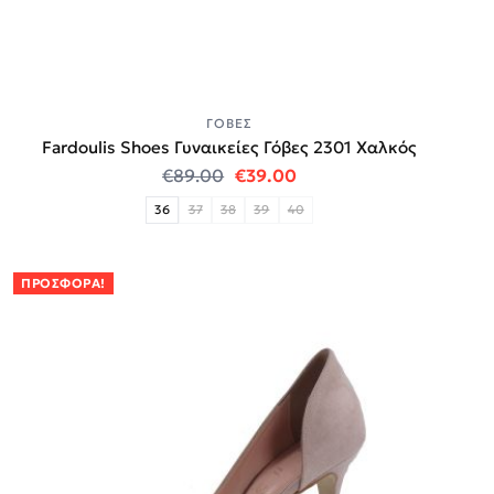
ΓΌΒΕΣ
Fardoulis Shoes Γυναικείες Γόβες 2301 Χαλκός
Original price was: €89.00.
Η τρέχουσα τιμή είναι:
€
89.00
€
39.00
36
37
38
39
40
ΠΡΟΣΦΟΡΆ!