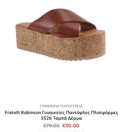
ΓΥΝΑΙΚΕΊΑ ΠΑΠΟΎΤΣΙΑ
Fratelli Robinson Γυναικείες Παντόφλες Πλατφόρμες
5526 Ταμπά Δέρμα
Original price was: €79.00.
Η τρέχουσα τιμή είναι:
€
79.00
€
30.00