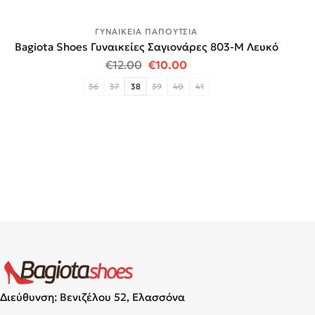
ΓΥΝΑΙΚΕΊΑ ΠΑΠΟΎΤΣΙΑ
Bagiota Shoes Γυναικείες Σαγιονάρες 803-Μ Λευκό
Original price was: €12.00.
Η τρέχουσα τιμή είναι:
€
12.00
€
10.00
36
37
38
39
40
41
Διεύθυνση: Βενιζέλου 52, Ελασσόνα