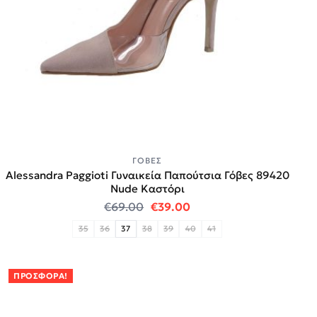
ΓΌΒΕΣ
Alessandra Paggioti Γυναικεία Παπούτσια Γόβες 89420
Νude Καστόρι
Original price was: €69.00.
Η τρέχουσα τιμή είναι:
€
69.00
€
39.00
35
36
37
38
39
40
41
ΠΡΟΣΦΟΡΆ!