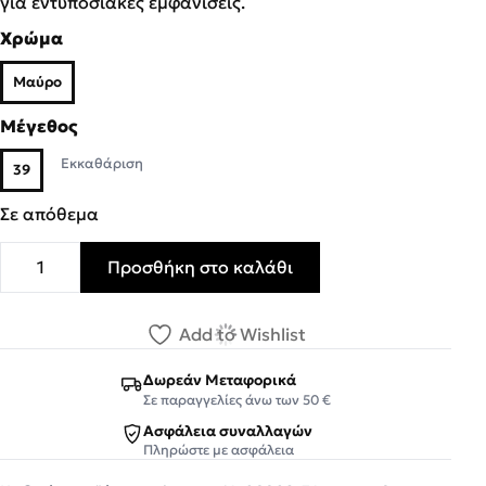
για εντυποσιακες εμφανίσεις.
Χρώμα
Μαύρο
Μέγεθος
Εκκαθάριση
39
Σε απόθεμα
Προσθήκη στο καλάθι
MISS NV Γυναικεία Πέδιλα V64-09902-34 Μαύρο ποσότη
Add to Wishlist
Δωρεάν Μεταφορικά
Σε παραγγελίες άνω των 50 €
Ασφάλεια συναλλαγών
Πληρώστε με ασφάλεια