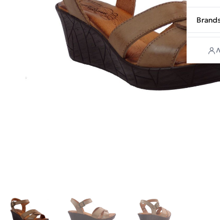
Brand
Λ