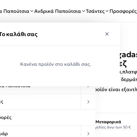
ία Παπούτσια
Ανδρικά Παπούτσια
Τσάντες
Προσφορές
×
×
ύ
Το καλάθι σας
Rastos & Pegada
Παραλαβές
9025-60 Μπεζ
Κανένα προϊόν στο καλάθι σας.
κεία Παπούτσια
Γυναικεία παπούτσια,πλατφ
άνετο , πολύ ελαφρύ δερμάτ
κά Παπούτσια
Αυτό το προϊόν είναι εξαντ
ες
ορές
Δωρεάν Μεταφορικά
Σε παραγγελίες άνω των 50 €
υάρ