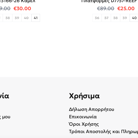
13166-26 Κάμελ
Πλατφόρμες D7757-REEF
.
Original price was: €59.00.
Η τρέχουσα τιμή είναι: €30.00.
Original
Η
9.00
€
30.00
€
89.00
€
25.00
7
38
39
40
41
36
37
38
39
40
νία
Χρήσιμα
Δήλωση Απορρήτου
 μου
Επικοινωνία
Όροι Χρήσης
Τρόποι Αποστολής και Πληρω