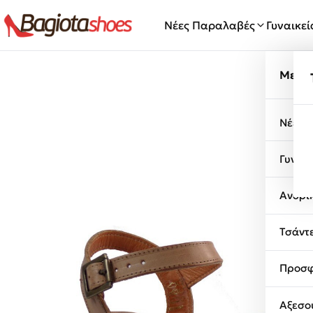
Μετάβαση στο περιεχόμενο
Νέες Παραλαβές
Γυναικε
Μενο
Νέες 
Γυναι
Ανδρι
Τσάντ
Προσφ
Αξεσο