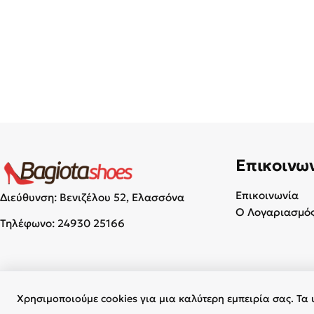
Επικοινω
Επικοινωνία
Διεύθυνση: Βενιζέλου 52, Ελασσόνα
Ο Λογαριασμός
Τηλέφωνο:
24930 25166
Χρησιμοποιούμε cookies για μια καλύτερη εμπειρία σας. Τα 
© 2026 Γυναικεία & Ανδρικά Παπούτσια - BagiotaShoes.gr. Με επι