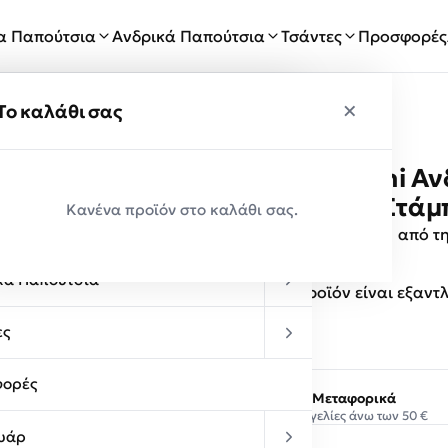
ία Παπούτσια
Ανδρικά Παπούτσια
Τσάντες
Προσφορές
×
×
ύ
Το καλάθι σας
Renato Garini Α
Παραλαβές
720 Μαύρο Στάμ
Κανένα προϊόν στο καλάθι σας.
κεία Παπούτσια
Ανδρικά παπούτσια, από τ
σπορ εμφανίσεις.
κά Παπούτσια
Αυτό το προϊόν είναι εξαντ
ες
ορές
Δωρεάν Μεταφορικά
Σε παραγγελίες άνω των 50 €
υάρ