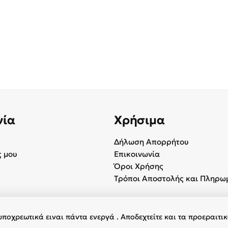
νία
Χρήσιμα
Δήλωση Απορρήτου
 μου
Επικοινωνία
Όροι Χρήσης
Τρόποι Αποστολής και Πληρω
υποχρεωτικά ειναι πάντα ενεργά . Αποδεχτείτε και τα προεραιτι
φύλαξη παντός δικαιώματος.