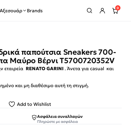
0
Αξεσουάρ
Brands
νδρικά παπούτσια Sneakers 700-
πα Μαύρο Βέρνι T5700720352V
ην εταιρεία
RENATO GARINI
. Άνετα για casual και
λημένο και μη διαθέσιμο αυτή τη στιγμή.
Add to Wishlist
Ασφάλεια συναλλαγών
Πληρώστε με ασφάλεια