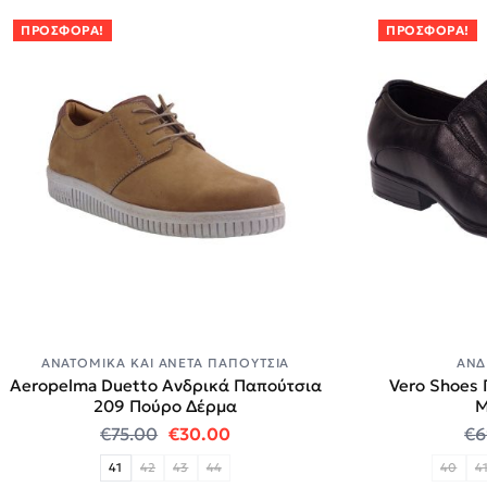
ΠΡΟΣΦΟΡΆ!
ΠΡΟΣΦΟΡΆ!
ΑΝΑΤΟΜΙΚΆ ΚΑΙ ΆΝΕΤΑ ΠΑΠΟΎΤΣΙΑ
ΑΝΔ
Aeropelma Duetto Ανδρικά Παπούτσια
Vero Shoes 
209 Πούρο Δέρμα
Μ
Original price was: €75.00.
Η τρέχουσα τιμή είναι: €30.00
€
75.00
€
30.00
€
6
41
42
43
44
40
4