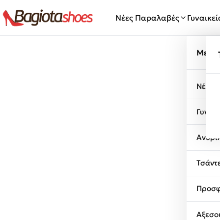
Μετάβαση στο περιεχόμενο
Νέες Παραλαβές
Γυναικε
Μενο
Νέες 
Γυναι
Ανδρι
Τσάντ
Προσφ
Αξεσο