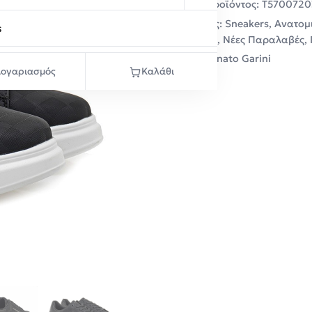
Κωδικός προϊόντος:
T5700720
Κατηγορίες:
Sneakers
,
Ανατομ
s
Παπούτσια
,
Νέες Παραλαβές
,
Μάρκα:
Renato Garini
ογαριασμός
Καλάθι