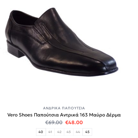
ΑΝΔΡΙΚΆ ΠΑΠΟΎΤΣΙΑ
Vero Shoes Παπούτσια Αντρικά 163 Μαύρο Δέρμα
Original price was: €69.00.
Η τρέχουσα τιμή είναι:
€
69.00
€
48.00
40
41
42
43
44
45