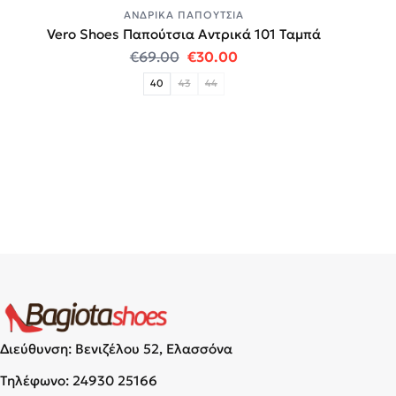
ΑΝΔΡΙΚΆ ΠΑΠΟΎΤΣΙΑ
Vero Shoes Παπούτσια Αντρικά 101 Ταμπά
Original price was: €69.00.
Η τρέχουσα τιμή είναι:
€
69.00
€
30.00
40
43
44
Διεύθυνση: Βενιζέλου 52, Ελασσόνα
Τηλέφωνο:
24930 25166