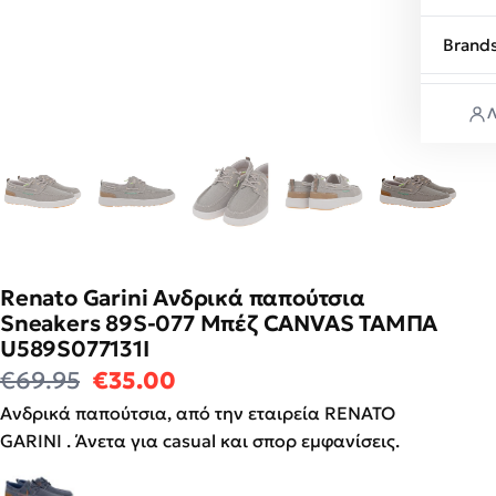
Brand
Λ
Renato Garini Ανδρικά παπούτσια
Sneakers 89S-077 Μπέζ CANVAS ΤΑΜΠΑ
U589S077131I
Original price was: €69.95.
Η τρέχουσα τιμή είναι: €35
€
69.95
€
35.00
Ανδρικά παπούτσια, από την εταιρεία RENATO
GARINI . Άνετα για casual και σπορ εμφανίσεις.