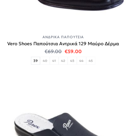
ΑΝΔΡΙΚΆ ΠΑΠΟΎΤΣΙΑ
Vero Shoes Παπούτσια Αντρικά 129 Μαύρο Δέρμα
Original price was: €69.00.
Η τρέχουσα τιμή είναι:
€
69.00
€
59.00
39
40
41
42
43
44
45