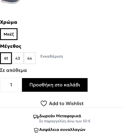
Χρώμα
Μπέζ
Μέγεθος
Εκκαθάριση
41
43
44
Σε απόθεμα
Προσθήκη στο καλάθι
Renato Garini Ανδρικά παπούτσια Sneakers 89S-077 Μπ
Add to Wishlist
Δωρεάν Μεταφορικά
Σε παραγγελίες άνω των 50 €
Ασφάλεια συναλλαγών