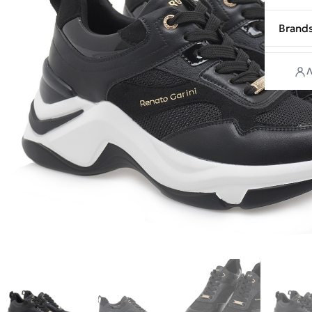
Brand
Λ