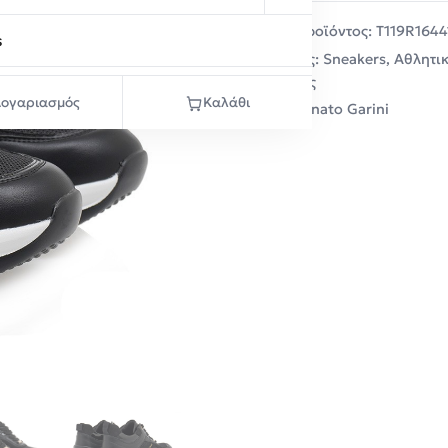
Κωδικός προϊόντος:
T119R1644
s
Κατηγορίες:
Sneakers
,
Αθλητι
Παραλαβές
ογαριασμός
Καλάθι
Μάρκα:
Renato Garini