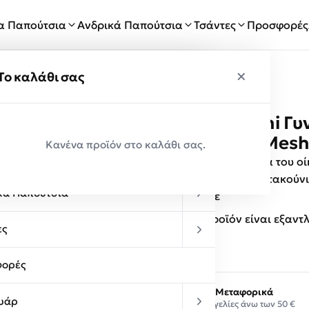
ία Παπούτσια
Ανδρικά Παπούτσια
Τσάντες
Προσφορές
×
×
ύ
Το καλάθι σας
Renato Garini Γ
Παραλαβές
164 Μαύρο Mesh
Κανένα προϊόν στο καλάθι σας.
κεία Παπούτσια
Γυναικεία παπούτσια του ο
καθημερινότητα με τακούνι
κά Παπούτσια
ξεχωρίζετε
Αυτό το προϊόν είναι εξαντ
ες
ορές
Δωρεάν Μεταφορικά
υάρ
Σε παραγγελίες άνω των 50 €