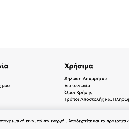
νία
Χρήσιμα
Δήλωση Απορρήτου
 μου
Επικοινωνία
Όροι Χρήσης
Τρόποι Αποστολής και Πληρω
υποχρεωτικά ειναι πάντα ενεργά . Αποδεχτείτε και τα προεραιτι
φύλαξη παντός δικαιώματος.