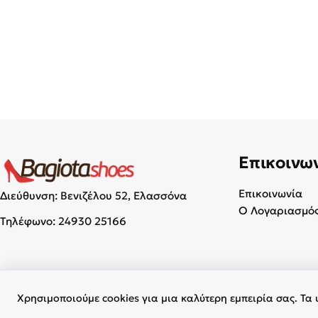
Επικοινω
Επικοινωνία
Διεύθυνση: Βενιζέλου 52, Ελασσόνα
Ο Λογαριασμός
Τηλέφωνο:
24930 25166
Χρησιμοποιούμε cookies για μια καλύτερη εμπειρία σας. Τα 
© 2026 Γυναικεία & Ανδρικά Παπούτσια - BagiotaShoes.gr. Με επι