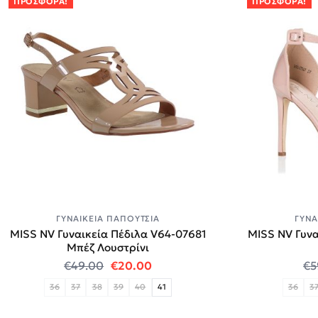
ΠΡΟΣΦΟΡΆ!
ΠΡΟΣΦΟΡΆ!
ΓΥΝΑΙΚΕΊΑ ΠΑΠΟΎΤΣΙΑ
ΓΥΝΑ
MISS NV Γυναικεία Πέδιλα V64-07681
MISS NV Γυνα
Μπέζ Λουστρίνι
Original price was: €49.00.
Η τρέχουσα τιμή είναι: €20.0
€
49.00
€
20.00
€
5
36
37
38
39
40
41
36
3