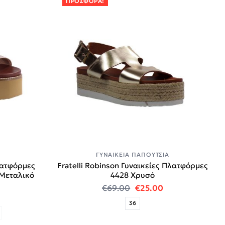
ΠΡΟΣΦΟΡΆ!
Α
ΓΥΝΑΙΚΕΊΑ ΠΑΠΟΎΤΣΙΑ
λατφόρμες
Fratelli Robinson Γυναικείες Πλατφόρμες
 Μεταλικό
4428 Χρυσό
Original price was: €6
Η τρέχουσα τιμή
€
69.00
€
25.00
 price was: €69.00.
 τρέχουσα τιμή είναι: €39.00.
36