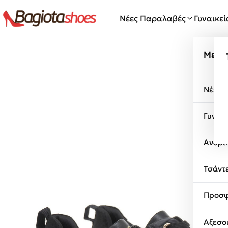
Μετάβαση στο περιεχόμενο
Νέες Παραλαβές
Γυναικε
Μενο
Νέες 
Γυναι
Ανδρι
Τσάντ
Προσφ
Αξεσο