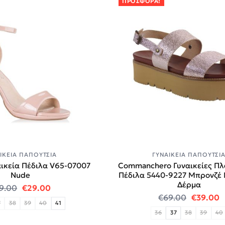
ΠΡΟΣΦΟΡΆ!
ΙΚΕΊΑ ΠΑΠΟΎΤΣΙΑ
ΓΥΝΑΙΚΕΊΑ ΠΑΠΟΎΤΣΙ
ικεία Πέδιλα V65-07007
Commanchero Γυναικείες Π
Nude
Πέδιλα 5440-9227 Mπρονζέ
Δέρμα
0.
Original price was: €59.00.
Η τρέχουσα τιμή είναι: €29.00.
9.00
€
29.00
Original
Η
€
69.00
€
39.00
7
38
39
40
41
36
37
38
39
40