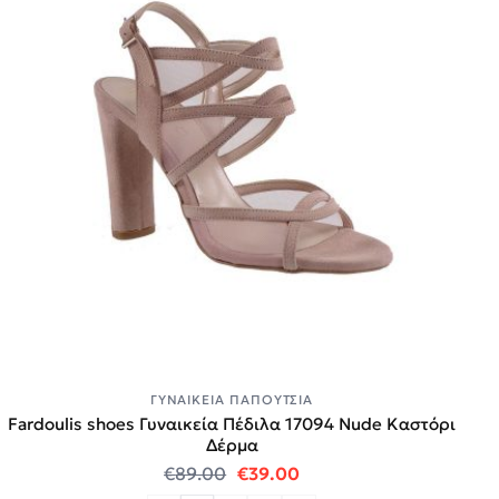
ΓΥΝΑΙΚΕΊΑ ΠΑΠΟΎΤΣΙΑ
Fardoulis shoes Γυναικεία Πέδιλα 17094 Nude Καστόρι
Δέρμα
Original price was: €89.00.
Η τρέχουσα τιμή είναι:
€
89.00
€
39.00