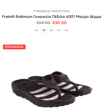
ΓΥΝΑΙΚΕΊΑ ΠΑΠΟΎΤΣΙΑ
Fratelli Robinson Γυναικεία Πέδιλα 4001 Μαύρο Δέρμα
Original price was: €49.00.
Η τρέχουσα τιμή είναι:
€
49.00
€
30.00
36
37
38
39
40
ΠΡΟΣΦΟΡΆ!