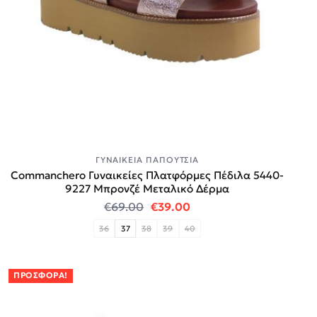
ΓΥΝΑΙΚΕΊΑ ΠΑΠΟΎΤΣΙΑ
Commanchero Γυναικείες Πλατφόρμες Πέδιλα 5440-
9227 Mπρονζέ Μεταλικό Δέρμα
Original price was: €69.00.
Η τρέχουσα τιμή είναι:
€
69.00
€
39.00
36
37
38
39
40
ΠΡΟΣΦΟΡΆ!