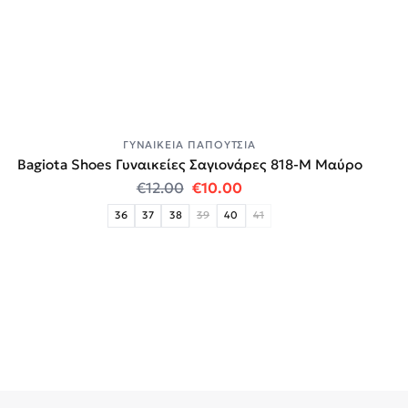
ΓΥΝΑΙΚΕΊΑ ΠΑΠΟΎΤΣΙΑ
Bagiota Shoes Γυναικείες Σαγιονάρες 818-Μ Μαύρο
Original price was: €12.00.
Η τρέχουσα τιμή είναι:
€
12.00
€
10.00
36
37
38
39
40
41