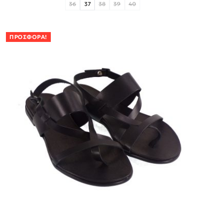
36
37
38
39
40
ΠΡΟΣΦΟΡΆ!