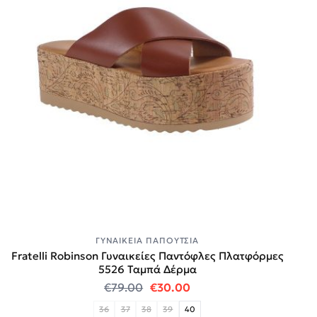
ΓΥΝΑΙΚΕΊΑ ΠΑΠΟΎΤΣΙΑ
Fratelli Robinson Γυναικείες Παντόφλες Πλατφόρμες
5526 Ταμπά Δέρμα
Original price was: €79.00.
Η τρέχουσα τιμή είναι:
€
79.00
€
30.00
36
37
38
39
40