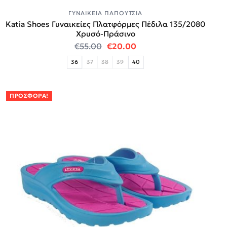
ΓΥΝΑΙΚΕΊΑ ΠΑΠΟΎΤΣΙΑ
Katia Shoes Γυναικείες Πλατφόρμες Πέδιλα 135/2080
Χρυσό-Πράσινο
Original price was: €55.00.
Η τρέχουσα τιμή είναι:
€
55.00
€
20.00
36
37
38
39
40
ΠΡΟΣΦΟΡΆ!