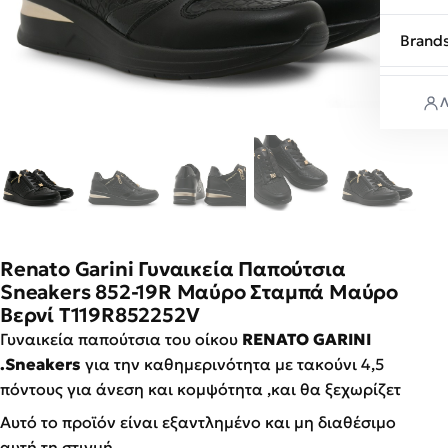
Brand
Λ
Renato Garini Γυναικεία Παπούτσια
Sneakers 852-19R Μαύρο Σταμπά Μαύρο
Βερνί T119R852252V
Γυναικεία παπούτσια του οίκου
RENATO GARINI
.Sneakers
για την καθημερινότητα με τακούνι 4,5
πόντους για άνεση και κομψότητα ,και θα ξεχωρίζετ
Αυτό το προϊόν είναι εξαντλημένο και μη διαθέσιμο
αυτή τη στιγμή.