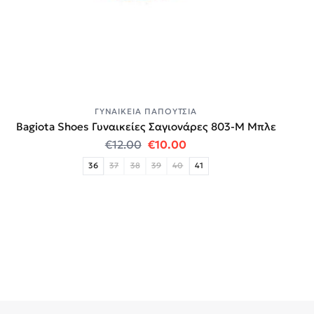
ΓΥΝΑΙΚΕΊΑ ΠΑΠΟΎΤΣΙΑ
Bagiota Shoes Γυναικείες Σαγιονάρες 803-Μ Μπλε
Original price was: €12.00.
Η τρέχουσα τιμή είναι:
€
12.00
€
10.00
36
37
38
39
40
41