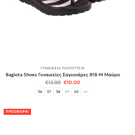
ΓΥΝΑΙΚΕΊΑ ΠΑΠΟΎΤΣΙΑ
Bagiota Shoes Γυναικείες Σαγιονάρες 818-Μ Μαύρο
Original price was: €12.00.
Η τρέχουσα τιμή είναι:
€
12.00
€
10.00
36
37
38
39
40
41
ΠΡΟΣΦΟΡΆ!