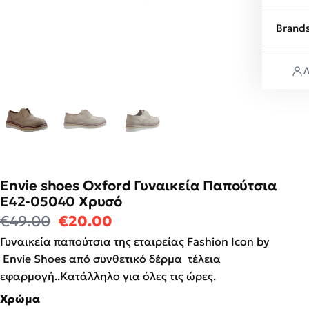
Brand
Λ
Envie shoes Oxford Γυναικεία Παπούτσια
E42-05040 Χρυσό
Original price was: €49.00.
Η τρέχουσα τιμή είναι: €2
€
49.00
€
20.00
Γυναικεία παπούτσια της εταιρείας Fashion Icon by
Envie Shoes από συνθετικό δέρμα τέλεια
εφαρμογή..Κατάλληλο για όλες τις ώρες.
Χρώμα