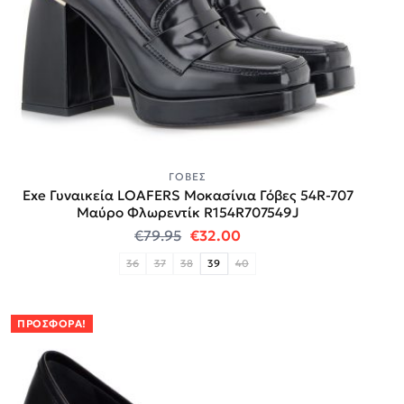
ΓΌΒΕΣ
Exe Γυναικεία LOAFERS Μοκασίνια Γόβες 54R-707
Μαύρο Φλωρεντίκ R154R707549J
Original price was: €79.95.
Η τρέχουσα τιμή είναι:
€
79.95
€
32.00
36
37
38
39
40
ΠΡΟΣΦΟΡΆ!