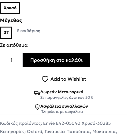
Χρυσό
Μέγεθος
Εκκαθάριση
37
Σε απόθεμα
Προσθήκη στο καλάθι
Envie shoes Oxford Γυναικεία Παπούτσια E42-05040 Χρυ
Add to Wishlist
Δωρεάν Μεταφορικά
Σε παραγγελίες άνω των 50 €
Ασφάλεια συναλλαγών
Πληρώστε με ασφάλεια
Κωδικός προϊόντος:
Envie Ε42-05040 Χρυσό-30285
Κατηγορίες:
Oxford
,
Γυναικεία Παπούτσια
,
Μοκασίνια
,