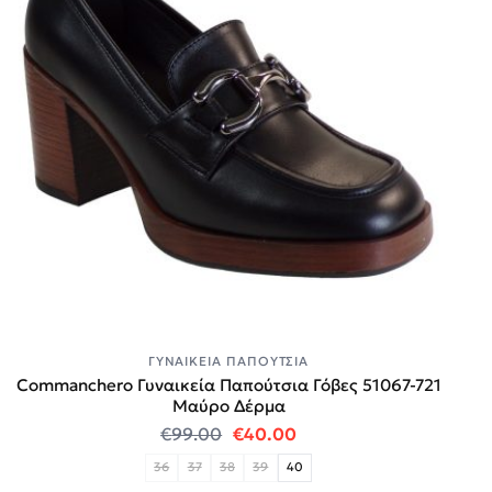
ΓΥΝΑΙΚΕΊΑ ΠΑΠΟΎΤΣΙΑ
Commanchero Γυναικεία Παπούτσια Γόβες 51067-721
Μαύρο Δέρμα
Original price was: €99.00.
Η τρέχουσα τιμή είναι
€
99.00
€
40.00
36
37
38
39
40