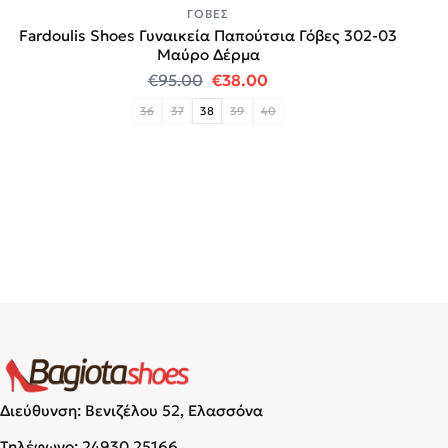
ΓΌΒΕΣ
Fardoulis Shoes Γυναικεία Παπούτσια Γόβες 302-03
Μαύρο Δέρμα
Original price was: €95.00.
Η τρέχουσα τιμή είναι:
€
95.00
€
38.00
36
37
38
39
40
Διεύθυνση: Βενιζέλου 52, Ελασσόνα
Τηλέφωνο:
24930 25166