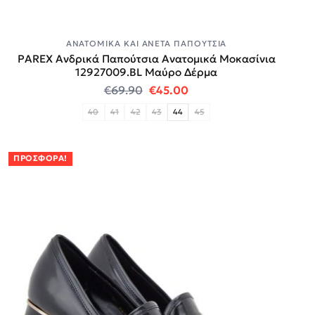
ΑΝΑΤΟΜΙΚΆ ΚΑΙ ΆΝΕΤΑ ΠΑΠΟΎΤΣΙΑ
PAREX Ανδρικά Παπούτσια Ανατομικά Μοκασίνια
12927009.BL Μαύρο Δέρμα
Original price was: €69.90.
Η τρέχουσα τιμή είναι:
€
69.90
€
45.00
40
41
42
43
44
45
ΠΡΟΣΦΟΡΆ!