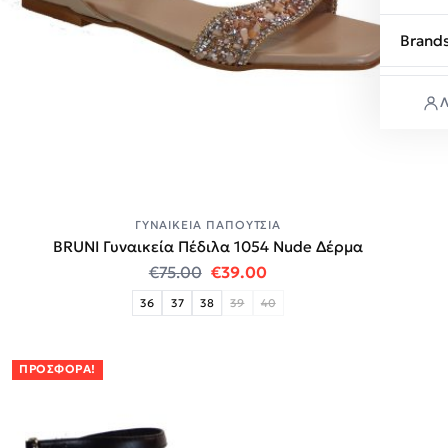
Brand
Λ
ΓΥΝΑΙΚΕΊΑ ΠΑΠΟΎΤΣΙΑ
BRUNI Γυναικεία Πέδιλα 1054 Nude Δέρμα
Original price was: €75.00.
Η τρέχουσα τιμή είναι:
€
75.00
€
39.00
36
37
38
39
40
ΠΡΟΣΦΟΡΆ!