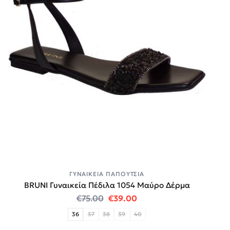
ΓΥΝΑΙΚΕΊΑ ΠΑΠΟΎΤΣΙΑ
BRUNI Γυναικεία Πέδιλα 1054 Μαύρο Δέρμα
Original price was: €75.00.
Η τρέχουσα τιμή είναι:
€
75.00
€
39.00
36
37
38
39
40